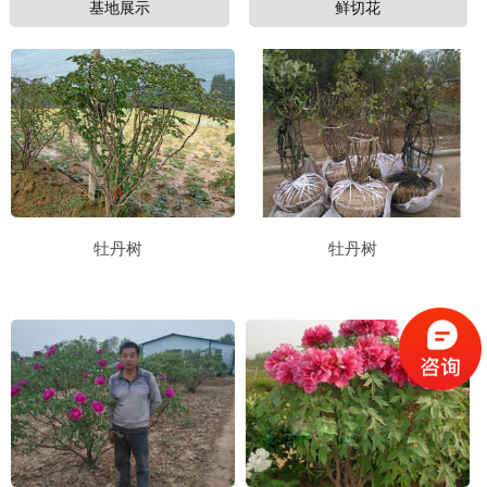
基地展示
鲜切花
牡丹树
牡丹树